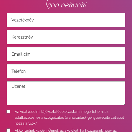
Írjon nekünk!
Az
Adatvédelmi tájékoztatót
elolvastam, megértettem, az
adatkezeléshez a szolgáltatás (ajánlatadás) igénybevétele céljából
hozzájárulok.*
Akkor tudjuk küldeni Önnek az akciókat, ha hozzájárul, hogy az