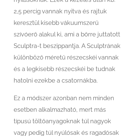
2,5 percig vannak nyitva és rajtuk
keresztül kisebb vákuumszerű
szívóerő alakul ki, ami a bőrre juttatott
Sculptra-t beszippantja. A Sculptrának
különböző méretű részecskéi vannak
és a legkisebb részecskéi be tudnak
hatolni ezekbe a csatornákba.
Ez a módszer azonban nem minden
esetben alkalmazható, mert más
típusú töltőanyagoknak túl nagyok
vagy pedig túl nyúlósak és ragadósak