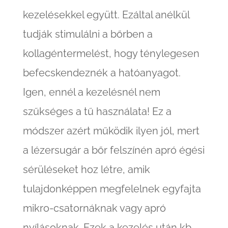
kezelésekkel együtt. Ezáltal anélkül
tudják stimulálni a bőrben a
kollagéntermelést, hogy ténylegesen
befecskendeznék a hatóanyagot.
Igen, ennél a kezelésnél nem
szűkséges a tű használata! Ez a
módszer azért működik ilyen jól, mert
a lézersugár a bőr felszínén apró égési
sérüléseket hoz létre, amik
tulajdonképpen megfelelnek egyfajta
mikro-csatornáknak vagy apró
nyílásoknak. Ezek a kezelés után kb.