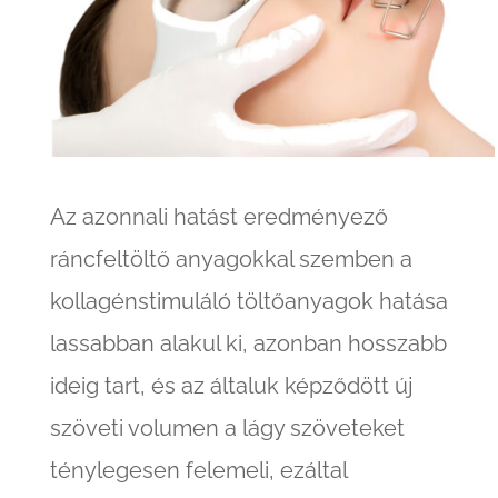
Az azonnali hatást eredményező
ráncfeltöltő anyagokkal szemben a
kollagénstimuláló töltőanyagok hatása
lassabban alakul ki, azonban hosszabb
ideig tart, és az általuk képződött új
szöveti volumen a lágy szöveteket
ténylegesen felemeli, ezáltal