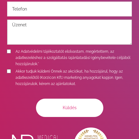
Az
Adatvédelmi tájékoztatót
elolvastam, megértettem, az
adatkezeléshez a szolgáltatás (ajánlatadás) igénybevétele céljából
hozzájárulok.*
Akkor tudjuk küldeni Önnek az akciókat, ha hozzájárul, hogy az
adatkezelőtől (Korzicon Kft.) marketing anyagokat kapjon. Igen,
hozzájárulok, kérem az ajánlatokat.