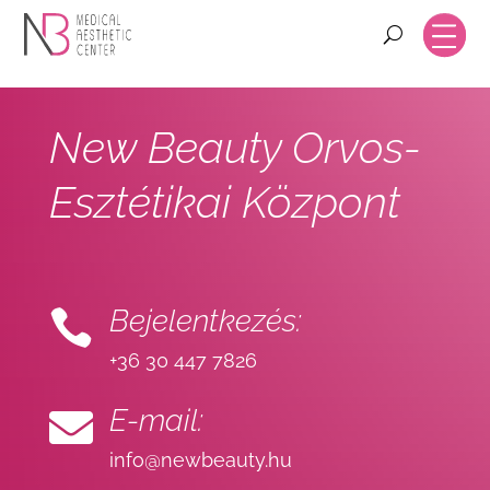
New Beauty Orvos-
Esztétikai Központ
Bejelentkezés:

+36 30 447 7826
E-mail:

info@newbeauty.hu