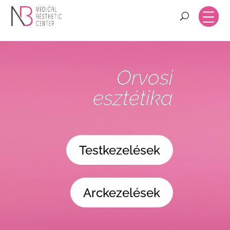
Orvosi
esztétika
Testkezelések
Arckezelések