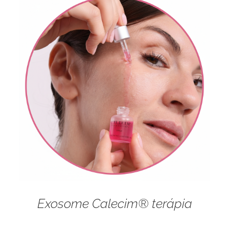
Exosome Calecim® terápia