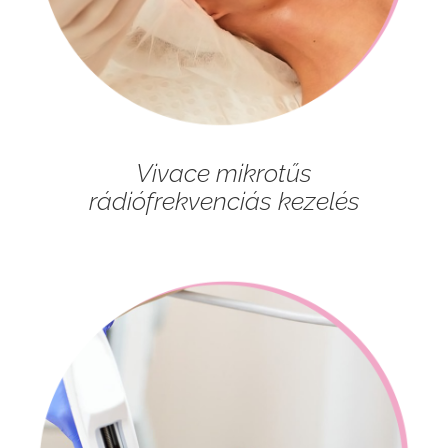
Vivace mikrotűs
rádiófrekvenciás kezelés