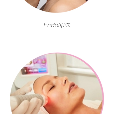
Endolift®