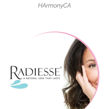
HArmonyCA