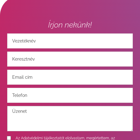
Írjon nekünk!
Az
Adatvédelmi tájékoztatót
elolvastam, megértettem, az