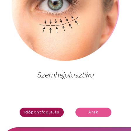
Szemhéjplasztika
Időpontfoglalás
Árak