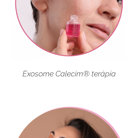
Exosome Calecim® terápia