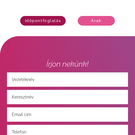
Időpontfoglalás
Árak
Írjon nekünk!