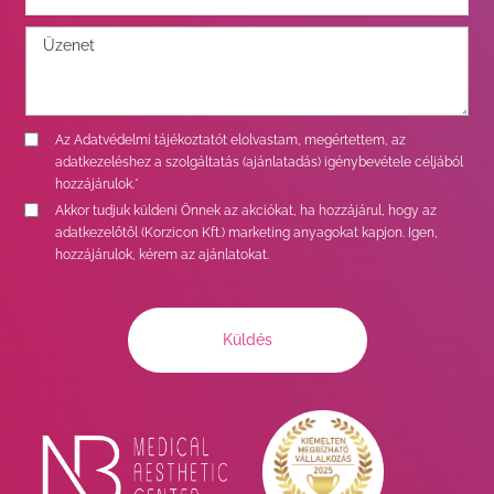
Az
Adatvédelmi tájékoztatót
elolvastam, megértettem, az
adatkezeléshez a szolgáltatás (ajánlatadás) igénybevétele céljából
hozzájárulok.*
Akkor tudjuk küldeni Önnek az akciókat, ha hozzájárul, hogy az
adatkezelőtől (Korzicon Kft.) marketing anyagokat kapjon. Igen,
hozzájárulok, kérem az ajánlatokat.