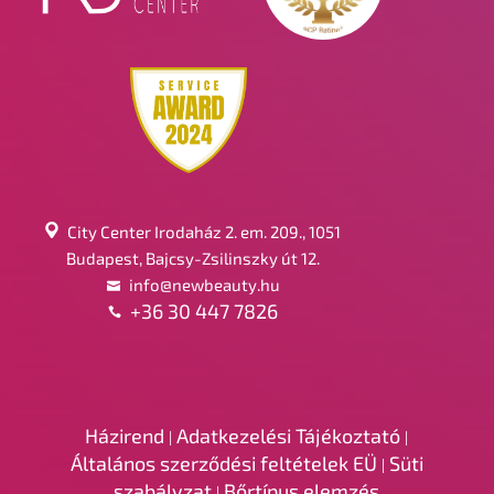
City Center Irodaház 2. em. 209., 1051
Budapest, Bajcsy-Zsilinszky út 12.
info@newbeauty.hu
+36 30 447 7826
Házirend
Adatkezelési Tájékoztató
|
|
Általános szerződési feltételek EÜ
Süti
|
szabályzat
Bőrtípus elemzés
|