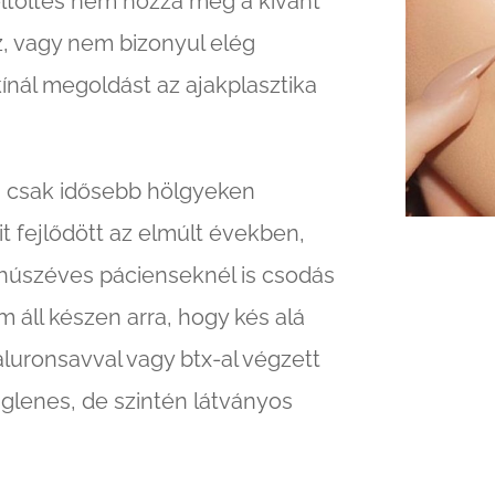
feltöltés nem hozza meg a kívánt
, vagy nem bizonyul elég
ínál megoldást az ajakplasztika
n csak idősebb hölgyeken
t fejlődött az elmúlt években,
 húszéves pácienseknél is csodás
 áll készen arra, hogy kés alá
aluronsavval vagy btx-al végzett
glenes, de szintén látványos