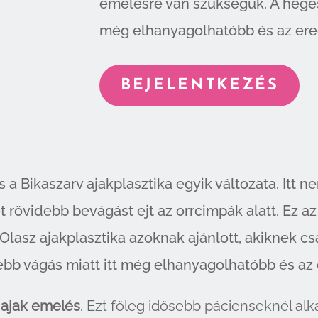
emelésre van szükségük. A heges
még elhanyagolhatóbb és az ere
BEJELENTKEZÉS
a Bikaszarv ajakplasztika egyik változata. Itt ne
rövidebb bevágást ejt az orrcimpák alatt. Ez az
z Olasz ajakplasztika azoknak ajánlott, akiknek 
bb vágás miatt itt még elhanyagolhatóbb és az
 ajak emelés
. Ezt főleg idősebb pácienseknél alk