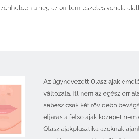
öszönhetően a heg az orr természetes vonala alatt 
Az úgynevezett
Olasz ajak
emelés
változata. Itt nem az egész orr a
sebész csak két rövidebb bevágást
eljárás a felső ajak közepét nem 
Olasz ajakplasztika azoknak aján