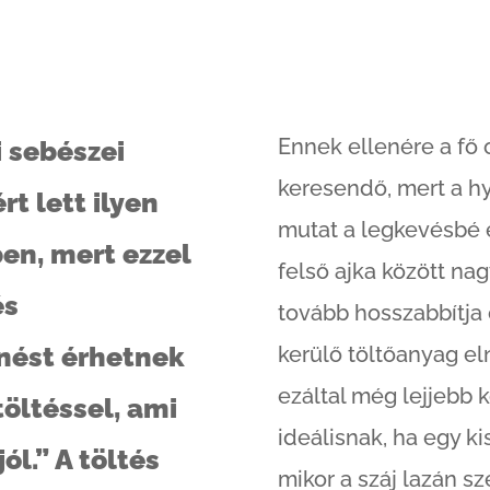
Ennek ellenére a fő
i sebészei
keresendő, mert a h
rt lett ilyen
mutat a legkevésbé e
en, mert ezzel
felső ajka között nag
és
tovább hosszabbítja e
nést érhetnek
kerülő töltőanyag eln
ezáltal még lejjebb ke
töltéssel, ami
ideálisnak, ha egy kis
ól.” A töltés
mikor a száj lazán sz