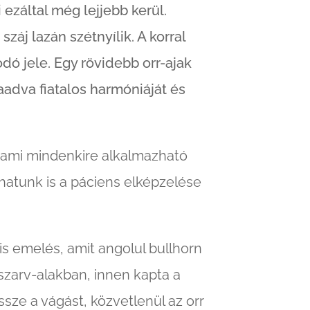
 ezáltal még lejjebb kerül.
 száj lazán szétnyílik. A korral
dó jele. Egy rövidebb orr-ajak
aadva fiatalos harmóniáját és
, ami mindenkire alkalmazható
hatunk is a páciens elképzelése
is emelés, amit angolul bullhorn
kaszarv-alakban, innen kapta a
ssze a vágást, közvetlenül az orr