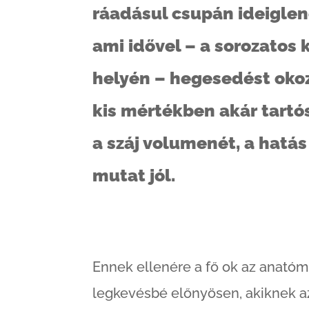
ráadásul csupán ideigle
ami idővel – a sorozatos
helyén – hegesedést oko
kis mértékben akár tartós
a száj volumenét, a hatá
mutat jól.
Ennek ellenére a fő ok az anatóm
legkevésbé előnyösen, akiknek az 