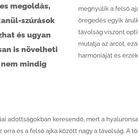
nes megoldás,
megnyúlik a felső aja
 kanül-szúrások
öregedés egyik árulk
távolság viszont opt
zhat és ugyan
mutatja az arcot, ezá
an is növelheti
harmóniáját és érzék
s nem mindig
iai adottságokban keresendő, mert a hyaluronsa
orra és a felső ajka között nagy a távolság. A t