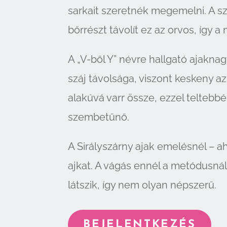
sarkait szeretnék megemelni. A sz
bőrrészt távolít ez az orvos, így 
A „V-ből Y” névre hallgató ajakn
száj távolsága, viszont keskeny az
alakúvá varr össze, ezzel teltebbé
szembetűnő.
A Sirályszárny ajak emelésnél – ah
ajkat. A vágás ennél a metódusnál
látszik, így nem olyan népszerű.
BEJELENTKEZÉS