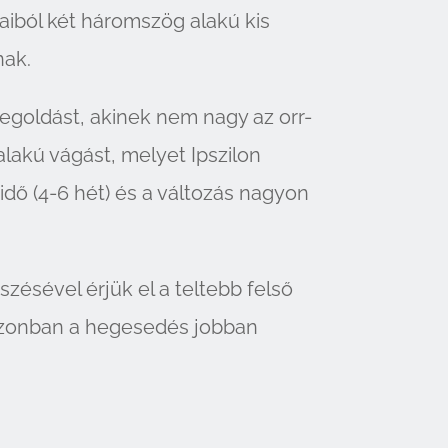
kaiból két háromszög alakú kis
nak.
egoldást, akinek nem nagy az orr-
-alakú vágást, melyet Ipszilon
 idő (4-6 hét) és a változás nagyon
szésével érjük el a teltebb felső
, azonban a hegesedés jobban