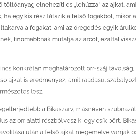
ő töltőanyag elnehezíti és „lehúzza” az ajkat, ami
, ha egy kis rész látszik a felső fogakból, mikor a
ltakarva a fogakat, ami az öregedés egyik árulko
bnek, finomabbnak mutatja az arcot, ezáltal vissz
nincs konkrétan meghatározott orr-száj távolság
lső ajkat is eredményez, amit ráadásul szabályoz
ermészetes lesz.
A legelterjedtebb a Bikaszarv, másnéven szubnazál
us az orr alatti részből vesz ki egy csík bőrt, Bi
ltávolítása után a felső ajkat megemelve varrják ö