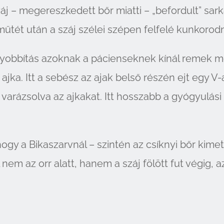
áj – megereszkedett bőr miatti – „befordult” sar
a műtét után a száj szélei szépen felfelé kunkorod
agyobbítás azoknak a pácienseknek kínál remek m
 ajka. Itt a sebész az ajak belső részén ejt egy V
 varázsolva az ajkakat. Itt hosszabb a gyógyulási
ogy a Bikaszarvnál – szintén az csíknyi bőr kimet
 nem az orr alatt, hanem a száj fölött fut végig