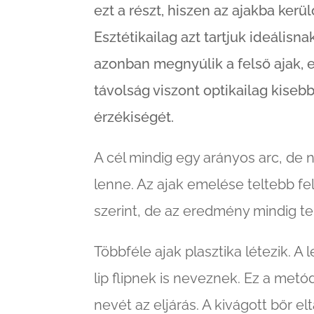
ezt a részt, hiszen az ajakba kerül
Esztétikailag azt tartjuk ideálisnak
azonban megnyúlik a felső ajak, e
távolság viszont optikailag kiseb
érzékiségét.
A cél mindig egy arányos arc, de 
lenne. Az ajak emelése teltebb fe
szerint, de az eredmény mindig t
Többféle ajak plasztika létezik. 
lip flipnek is neveznek. Ez a metód
nevét az eljárás. A kivágott bőr e