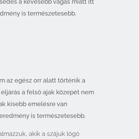
edés a kevesebb vágás miatt itt
dmény is természetesebb.
m az egész orr alatt történik a
 eljárás a felső ajak közepét nem
csak kisebb emelésre van
 eredmény is természetesebb.
almazzuk, akik a szájuk lógó