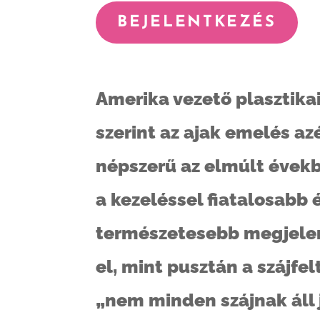
BEJELENTKEZÉS
Amerika vezető plasztika
szerint az ajak emelés azé
népszerű az elmúlt évekb
a kezeléssel fiatalosabb 
természetesebb megjele
el, mint pusztán a szájfel
„nem minden szájnak áll j