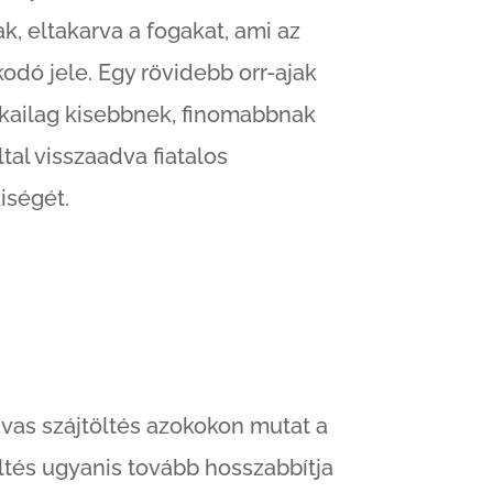
k, eltakarva a fogakat, ami az
odó jele. Egy rövidebb orr-ajak
ikailag kisebbnek, finomabbnak
ltal visszaadva fiatalos
iségét.
vas szájtöltés azokokon mutat a
öltés ugyanis tovább hosszabbítja