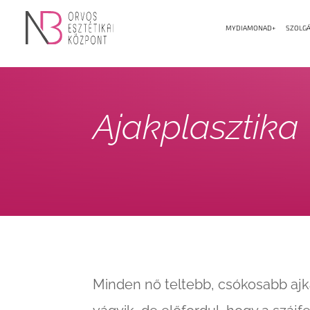
MYDIAMONAD+
SZOLGÁ
Ajakplasztika
Minden nő teltebb, csókosabb ajk