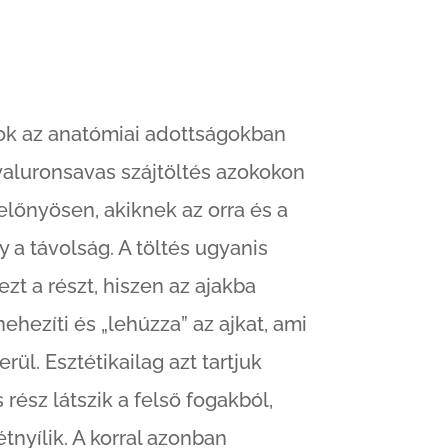
 ok az anatómiai adottságokban
yaluronsavas szájtöltés azokokon
lőnyösen, akiknek az orra és a
y a távolság. A töltés ugyanis
zt a részt, hiszen az ajakba
ehezíti és „lehúzza” az ajkat, ami
rül. Esztétikailag azt tartjuk
 rész látszik a felső fogakból,
étnyílik. A korral azonban