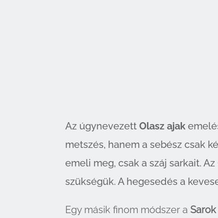
Az úgynevezett
Olasz ajak
emelés 
metszés, hanem a sebész csak két 
emeli meg, csak a száj sarkait. A
szükségük. A hegesedés a kevese
Egy másik finom módszer a
Sarok