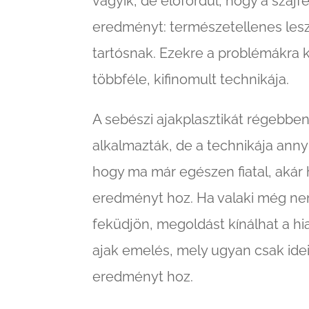
vágyik, de előfordul, hogy a száj
eredményt: természetellenes lesz
tartósnak. Ezekre a problémákra k
többféle, kifinomult technikája.
A sebészi ajakplasztikát régebbe
alkalmazták, de a technikája annyi
hogy ma már egészen fiatal, akár
eredményt hoz. Ha valaki még nem
feküdjön, megoldást kínálhat a hi
ajak emelés, mely ugyan csak idei
eredményt hoz.