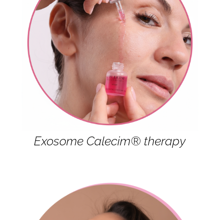
Exosome Calecim® therapy