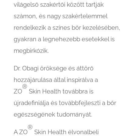
világelső szakértői között tartják
számon, és nagy szakértelemmel
rendelkezik a színes bőr kezelésében,
gyakran a legnehezebb esetekkel is
megbirkózik.
Dr. Obagi öröksége és áttörő
hozzájárulása által inspirálva a
®
ZO
Skin Health továbbra is
újradefiniálja és továbbfejleszti a bőr
egészségének tudományát.
®
A ZO
Skin Health élvonalbeli