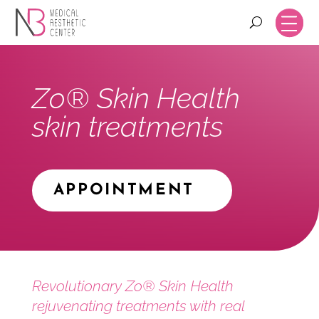
Zo® Skin Health
skin treatments
APPOINTMENT
Revolutionary Zo® Skin Health
rejuvenating treatments with real