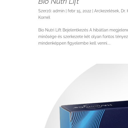
Bio Nutri Lift
Szerző:
admin
|
febr 15, 2022
|
Arckezelések
,
Dr.
Kornél
Bio Nutri Lift Bejelentkezés A hibátlan megjele
minősége és szerkezete két olyan fontos tényez
mindenképpen figyelembe kell venni....