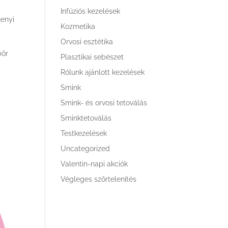
Infúziós kezelések
henyi
Kozmetika
Orvosi esztétika
bőr
Plasztikai sebészet
Rólunk ajánlott kezelések
Smink
Smink- és orvosi tetoválás
Sminktetoválás
Testkezelések
Uncategorized
Valentin-napi akciók
Végleges szőrtelenítés