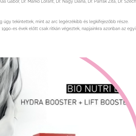
 Káli Gábor
,
Dr. Markó Lóránt
,
Dr. Nagy Diána
,
Dr. Parrák Zita
,
Dr. Széc
 úgy tekintettek, mint az arc legérzékibb és legkifejezőbb része.
 1990-es évek előtt csak ritkán végeztek, napjainkra azonban az egyi