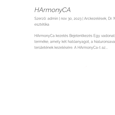
HArmonyCA
Szerző:
admin
|
nov 30, 2023
|
Arckezelések
,
Dr.
esztétika
HArmonyCa kezelés Bejelentkezés Egy vadonatúj
terméke, amely két hatóanyagot, a hialuronsavat
területének kezelésére. A HArmonyCa-t az...