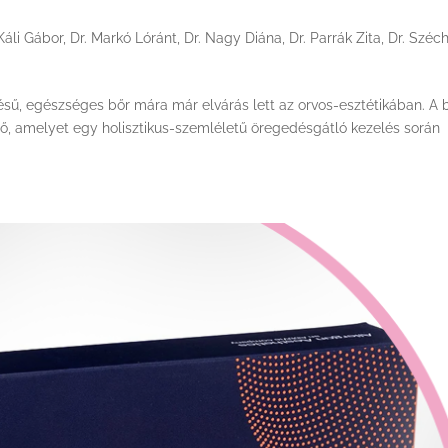
 Káli Gábor
,
Dr. Markó Lóránt
,
Dr. Nagy Diána
,
Dr. Parrák Zita
,
Dr. Széc
nésű, egészséges bőr mára már elvárás lett az orvos-esztétikában. A 
ő, amelyet egy holisztikus-szemléletű öregedésgátló kezelés során