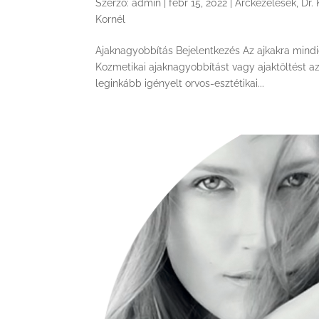
Szerző:
admin
|
febr 15, 2022
|
Arckezelések
,
Dr.
Kornél
Ajaknagyobbítás Bejelentkezés Az ajkakra mindig
Kozmetikai ajaknagyobbítást vagy ajaktöltést az
leginkább igényelt orvos-esztétikai...