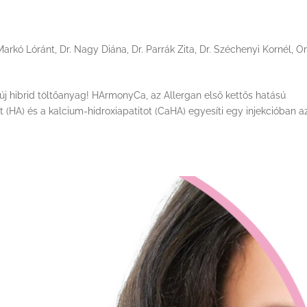
 Markó Lóránt
,
Dr. Nagy Diána
,
Dr. Parrák Zita
,
Dr. Széchenyi Kornél
,
Or
 hibrid töltőanyag! HArmonyCa, az Allergan első kettős hatású
 (HA) és a kalcium-hidroxiapatitot (CaHA) egyesíti egy injekcióban a