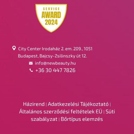
City Center Irodaház 2. em. 209., 1051
Budapest, Bajcsy-Zsilinszky út 12.
info@newbeauty.hu
+36 30 447 7826
Házirend
Adatkezelési Tájékoztató
|
|
Általános szerződési feltételek EÜ
Süti
|
szabályzat
Bőrtípus elemzés
|