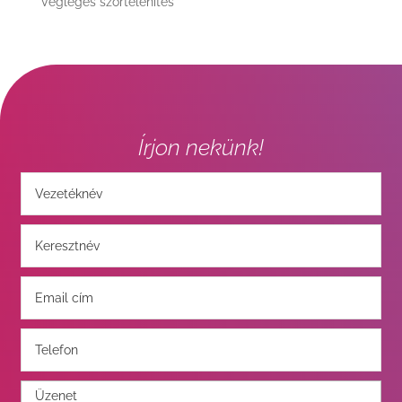
Végleges szőrtelenítés
Írjon nekünk!