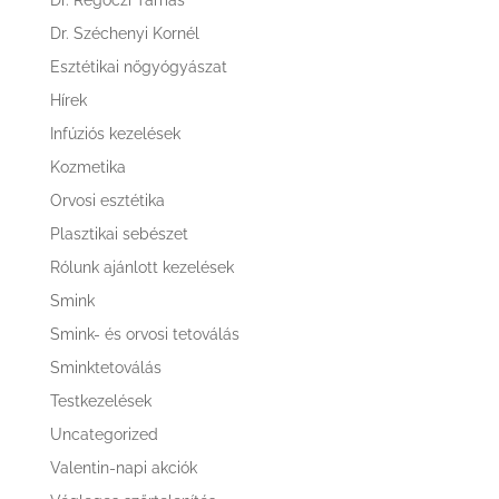
Dr. Regőczi Tamás
Dr. Széchenyi Kornél
Esztétikai nőgyógyászat
Hírek
Infúziós kezelések
Kozmetika
Orvosi esztétika
Plasztikai sebészet
Rólunk ajánlott kezelések
Smink
Smink- és orvosi tetoválás
Sminktetoválás
Testkezelések
Uncategorized
Valentin-napi akciók