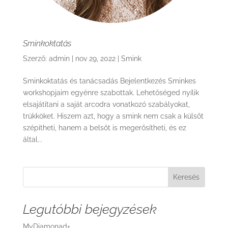
Sminkoktatás
Szerző:
admin
|
nov 29, 2022
|
Smink
Sminkoktatás és tanácsadás Bejelentkezés Sminkes
workshopjaim egyénre szabottak. Lehetőséged nyílik
elsajátítani a saját arcodra vonatkozó szabályokat,
trükköket. Hiszem azt, hogy a smink nem csak a külsőt
szépítheti, hanem a belsőt is megerősítheti, és ez
által...
Keresés
Legutóbbi bejegyzések
MyDiamonad+