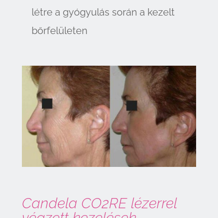
létre a gyógyulás során a kezelt
bőrfelületen
Candela CO2RE lézerrel
végzett kezelések