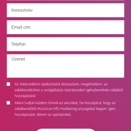
Az
Adatvédelmi tájékoztatót
elolvastam, megértettem, az
adatkezeléshez a szolgáltatás (ajánlatadás) igénybevétele céljából
hozzájárulok.*
Akkor tudjuk küldeni Önnek az akciókat, ha hozzájárul, hogy az
adatkezelőtől (Korzicon Kft.) marketing anyagokat kapjon. Igen,
hozzájárulok, kérem az ajánlatokat.