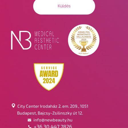
City Center Irodaház 2. em. 209., 1051
Budapest, Bajcsy-Zsilinszky út 12.
info@newbeauty.hu
+36 30 447 7826