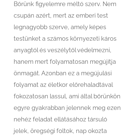
Bőrünk figyelemre méltó szerv. Nem
csupán azért, mert az emberi test
legnagyobb szerve, amely képes
testünket a számos környezeti káros
anyagtól és veszélytől védelmezni,
hanem mert folyamatosan megújítja
önmagát. Azonban ez a megújulási
folyamat az életkor előrehaladtával
fokozatosan lassul, ami által bőrünkön
egyre gyakrabban jelennek meg ezen
nehéz feladat ellátásához társuló
jelek, öregségi foltok, nap okozta