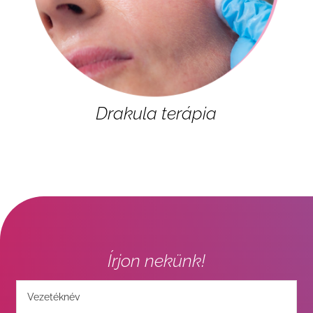
Drakula terápia
Írjon nekünk!