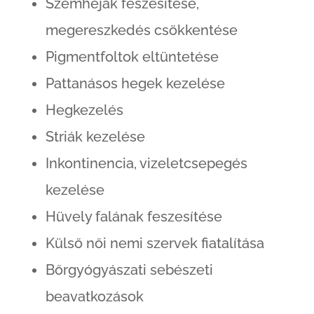
Szemhéjak feszesítése,
megereszkedés csökkentése
Pigmentfoltok eltüntetése
Pattanásos hegek kezelése
Hegkezelés
Striák kezelése
Inkontinencia, vizeletcsepegés
kezelése
Hüvely falának feszesítése
Külső női nemi szervek fiatalítása
Bőrgyógyászati sebészeti
beavatkozások