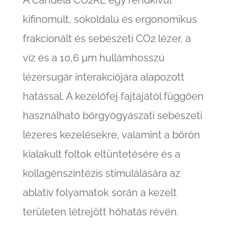
A Candela CO2RE egy rendkívül
kifinomult, sokoldalú és ergonomikus
frakcionált és sebészeti CO2 lézer, a
víz és a 10,6 µm hullámhosszú
lézersugár interakciójára alapozott
hatással. A kezelőfej fajtájától függően
használható bőrgyógyászati sebészeti
lézeres kezelésekre, valamint a bőrön
kialakult foltok eltüntetésére és a
kollagénszintézis stimulálására az
ablatív folyamatok során a kezelt
területen létrejött hőhatás révén.