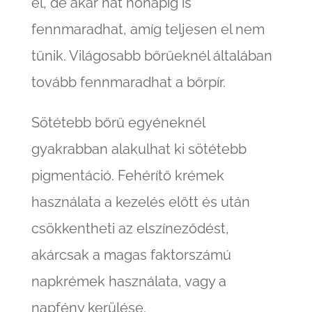
el, de akár hat hónapig is
fennmaradhat, amíg teljesen el nem
tűnik. Világosabb bőrűeknél általában
tovább fennmaradhat a bőrpír.
Sötétebb bőrű egyéneknél
gyakrabban alakulhat ki sötétebb
pigmentáció. Fehérítő krémek
használata a kezelés előtt és után
csökkentheti az elszíneződést,
akárcsak a magas faktorszámú
napkrémek használata, vagy a
napfény kerülése.