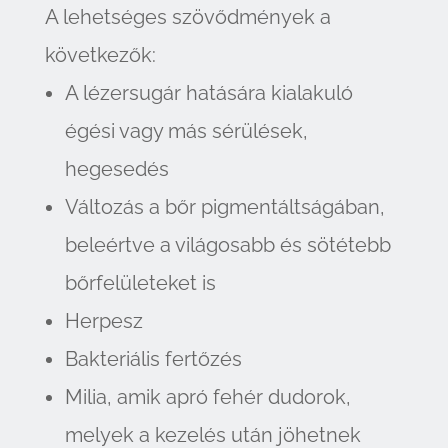
A lehetséges szövődmények a
következők:
A lézersugár hatására kialakuló
égési vagy más sérülések,
hegesedés
Változás a bőr pigmentáltságában,
beleértve a világosabb és sötétebb
bőrfelületeket is
Herpesz
Bakteriális fertőzés
Milia, amik apró fehér dudorok,
melyek a kezelés után jöhetnek