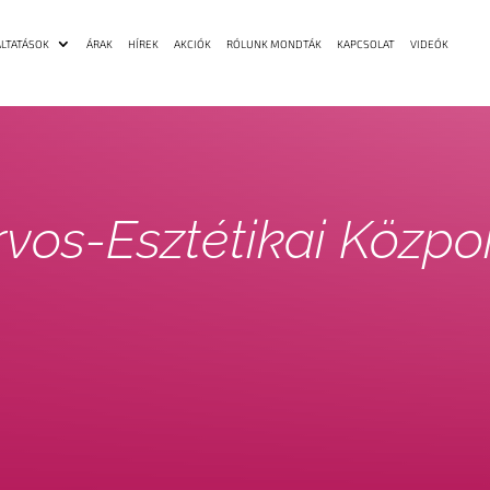
LTATÁSOK
ÁRAK
HÍREK
AKCIÓK
RÓLUNK MONDTÁK
KAPCSOLAT
VIDEÓK
vos-Esztétikai Közpo