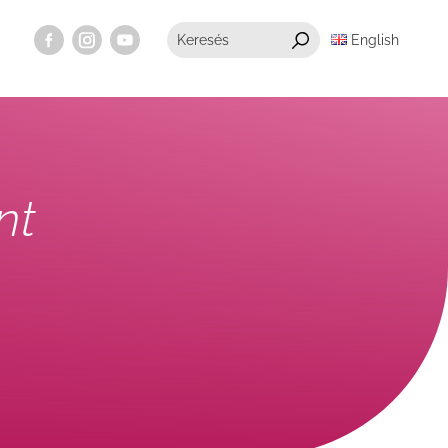
English
nt