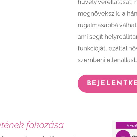
hüvely vérellátását,
megnövekszik, a hám
rugalmasabbá válhat.
ami segít helyreállí
funkcióját, ezáltal n
szembeni ellenállást.
BEJELENTK
zetének fokozása