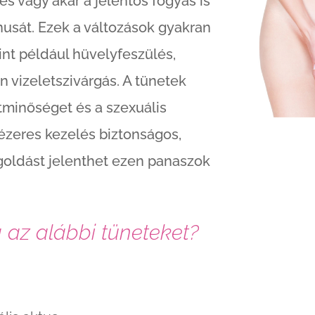
és vagy akár a jelentős fogyás is
nusát. Ezek a változások gyakran
nt például hüvelyfeszülés,
n vizeletszivárgás. A tünetek
tminőséget és a szexuális
lézeres kezelés biztonságos,
oldást jelenthet ezen panaszok
 az alábbi tüneteket?