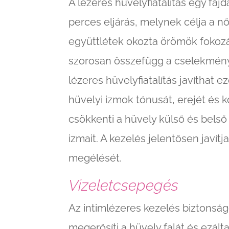
A lézeres hüvelyfiatalítás egy f
perces eljárás, melynek célja a nő
együttlétek okozta örömök fokozá
szorosan összefügg a cselekmény
lézeres hüvelyfiatalítás javíthat e
hüvelyi izmok tónusát, erejét és k
csökkenti a hüvely külső és belső 
izmait. A kezelés jelentősen javít
megélését.
Vizeletcsepegés
Az intimlézeres kezelés biztonsá
megerősíti a hüvely falát és ezálta