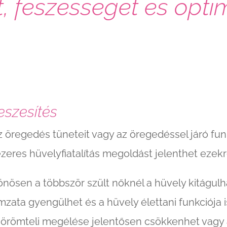
 feszességét és optim
feszesítés
 öregedés tüneteit vagy az öregedéssel járó fun
lézeres hüvelyfiatalítás megoldást jelenthet ezek
lönösen a többször szült nőknél a hüvely kitágulh
zata gyengülhet és a hüvely élettani funkciója 
 örömteli megélése jelentősen csökkenhet vagy 