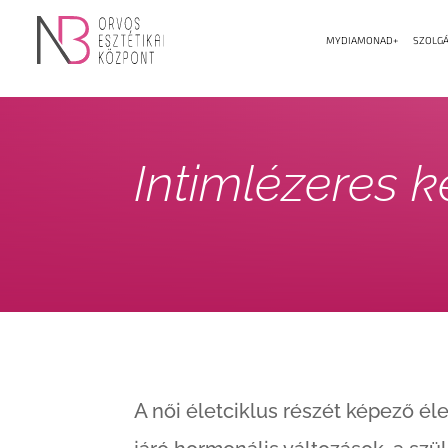
MYDIAMONAD+
SZOLGÁ
Intimlézeres k
A női életciklus részét képező éle