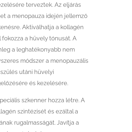
zelésére terveztek. Az eljárás
het a menopauza idején jellemző
enésre. Aktiválhatja a kollagén
 fokozza a hüvely tónusát. A
elenleg a leghatékonyabb nem
yszeres módszer a menopauzális
szülés utáni hüvelyi
lőzésére és kezelésére.
eciális szkenner hozza létre. A
lagén szintézisét és ezáltal a
ának rugalmasságát. Javítja a