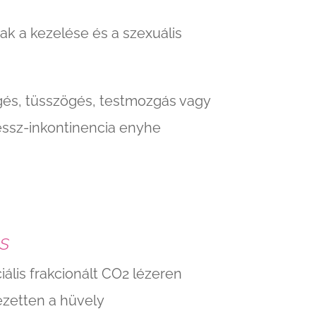
nak a kezelése és a szexuális
ögés, tüsszögés, testmozgás vagy
ressz-inkontinencia enyhe
s
ális frakcionált CO2 lézeren
ezetten a hüvely