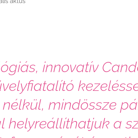
lis aktus
ógiás, innovatív Can
üvelyfiatalító kezeléss
nélkül, mindössze pá
 helyreállíthatjuk a s