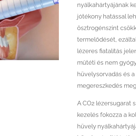
nyálkahártyájának ke
jótékony hatással le
ösztrogénszint csökk
termelődését, ezáltal
lézeres fiatalítás j
műtéti és nem gyóg
hüvelysorvadás és a 
megereszkedés mege
A CO2 lézersugarat sp
kezelés fokozza a kol
hüvely nyálkahártyáj