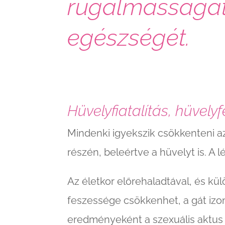
rugalmasságát,
egészségét.
Hüvelyfiatalítás, hüvely
Mindenki igyekszik csökkenteni az
részén, beleértve a hüvelyt is. A 
Az életkor előrehaladtával, és kü
feszessége csökkenhet, a gát izom
eredményeként a szexuális aktus