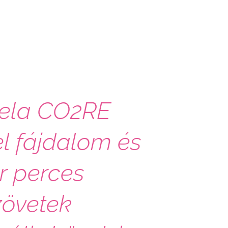
dela CO2RE
el fájdalom és
r perces
zövetek