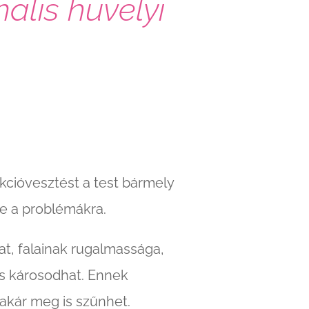
ális hüvelyi
kcióvesztést a test bármely
re a problémákra.
at, falainak rugalmassága,
is károsodhat. Ennek
akár meg is szűnhet.