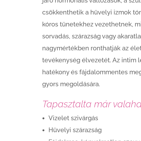
járó hormonális változások, a szül
csökkenthetik a hüvelyi izmok tó
kóros tünetekhez vezethetnek, mi
sorvadás, szárazság vagy akaratla
nagymértékben ronthatják az éle
tevékenység élvezetét. Az intim 
hatékony és fájdalommentes meg
gyors megoldására.
Tapasztalta már valaha
Vizelet szivárgás
Hüvelyi szárazság