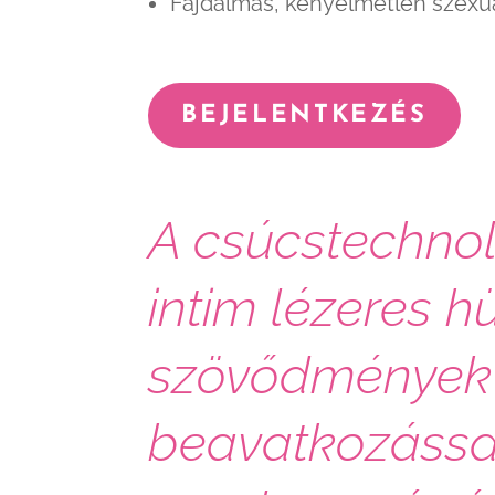
Fájdalmas, kényelmetlen szexuá
BEJELENTKEZÉS
A csúcstechnol
intim lézeres h
szövődmények 
beavatkozással