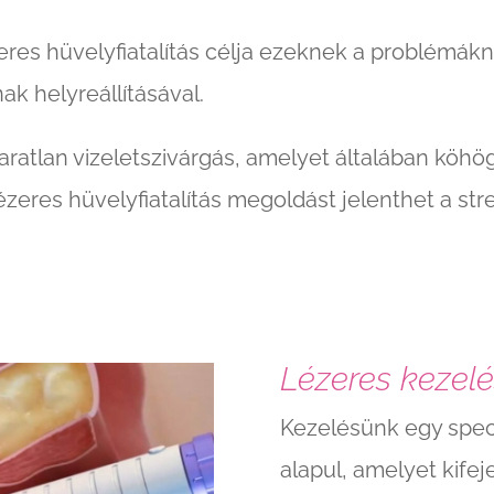
zeres hüvelyfiatalítás célja ezeknek a problémák
ak helyreállításával.
aratlan vizeletszivárgás, amelyet általában köh
lézeres hüvelyfiatalítás megoldást jelenthet a st
Lézeres kezelé
Kezelésünk egy speci
alapul, amelyet kifej