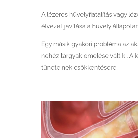
A lézeres hüvelyfiatalítás vagy lé
élvezet javítása a hüvely állapotán
Egy másik gyakori probléma az ak
nehéz tárgyak emelése vált ki. A 
tüneteinek csökkentésére.