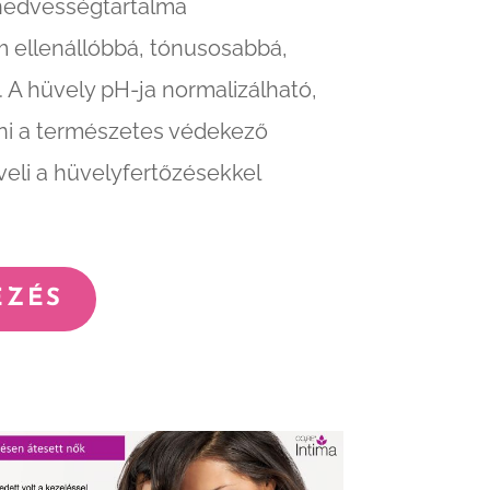
 nedvességtartalma
 ellenállóbbá, tónusosabbá,
 A hüvely pH-ja normalizálható,
tani a természetes védekező
öveli a hüvelyfertőzésekkel
EZÉS