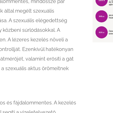
ájdalommentes, mindössze pár
k által megélt szexuális
sa. A szexuális elégedettség
 közbeni súrlódásokkal. A
zen. A lézeres kezelés növeli a
ontrollját. Ezenkívül hatékonyan
átmérőjét, valamint erősíti a gát
ja a szexuális aktus örömeitnek
gos és fájdalommentes. A kezelés
l segíti a vizeletelvezető