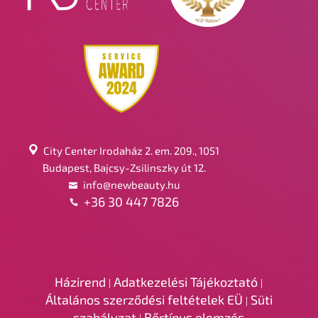
City Center Irodaház 2. em. 209., 1051
Budapest, Bajcsy-Zsilinszky út 12.
info@newbeauty.hu
+36 30 447 7826
Házirend
Adatkezelési Tájékoztató
|
|
Általános szerződési feltételek EÜ
Süti
|
szabályzat
Bőrtípus elemzés