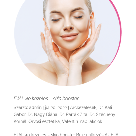
EJAL 40 kezelés – skin booster
Szerző:
admin
|
júl 20, 2022
|
Arckezelések
,
Dr. Káli
Gábor
,
Dr. Nagy Diána
,
Dr. Parrák Zita
,
Dr. Széchenyi
Kornél
,
Orvosi esztétika
,
Valentin-napi akciók
EJAL 40 kezelés – skin booster Bejelentkezés Az EJAL