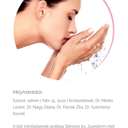
Mélyhidratálás
Szerző:
admin
|
febr 15, 2022
|
Arckezelések
,
Dr. Markó
Lóránt
,
Dr. Nagy Diána
,
Dr. Parrák Zita
,
Dr. Széchenyi
Kornél
A bőr minőségének javítása Skinvive by Juvederm-mel