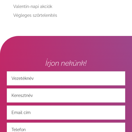
Valentin-napi akciók
Végleges szőrtelenítés
Írjon nekünk!