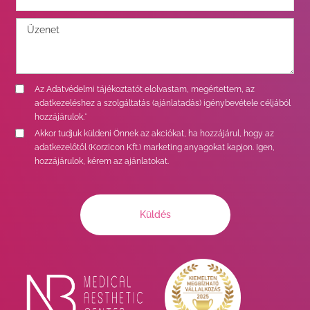
Az
Adatvédelmi tájékoztatót
elolvastam, megértettem, az
adatkezeléshez a szolgáltatás (ajánlatadás) igénybevétele céljából
hozzájárulok.*
Akkor tudjuk küldeni Önnek az akciókat, ha hozzájárul, hogy az
adatkezelőtől (Korzicon Kft.) marketing anyagokat kapjon. Igen,
hozzájárulok, kérem az ajánlatokat.